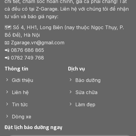
chi tiết, chăm sóc hoàn chỉnh, giá cả phải chăng! Tất
cả đều có tại Z-Garage. Liên hệ với chúng tôi để nhận
tư vấn và báo giá ngay:
🗺️ Số 4, HH1, Long Biên (nay thuộc Ngọc Thụy, P.
Bồ Đề), Hà Nội
📧 Zgarage.vn@gmail.com
📲 0876 686 865
📲 0782 749 768
Thông tin
Dịch vụ
Giới thiệu
Bảo dưỡng
Liên hệ
Sửa chữa
Tin tức
Làm đẹp
Dòng xe
Đặt lịch bảo dưỡng ngay