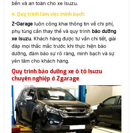
bền và an toàn cho xe Isuzu.
4. Quy trình làm việc minh bạch:
Z-Garage
luôn công khai thông tin về chi phí,
phụ tùng cần thay thế và quy trình
bảo dưỡng
xe Isuzu
. Khách hàng được tư vấn chi tiết, giải
đáp mọi thắc mắc trước khi thực hiện bảo
dưỡng, đảm bảo sự rõ ràng, minh bạch và sự
yên tâm cho khách hàng.
Quy trình bảo dưỡng xe ô tô Isuzu
chuyên nghiệp ở Zgarage