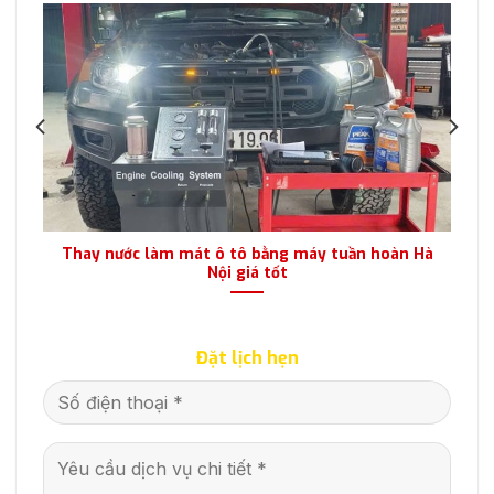
ái
Thay nước làm mát ô tô bằng máy tuần hoàn Hà
Nội giá tốt
Đặt lịch hẹn