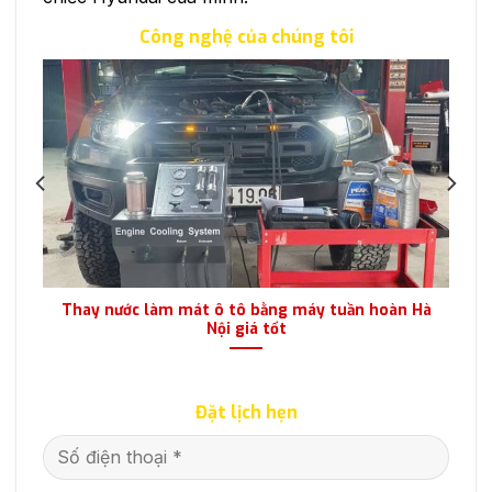
Công nghệ của chúng tôi
ái
Thay nước làm mát ô tô bằng máy tuần hoàn Hà
Nội giá tốt
Đặt lịch hẹn