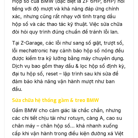
Hộp số của BMW (đặc biệt là ZF 6HP, 8HP) nổi
tiếng với độ mượt và khả năng đáp ứng chính
xác, nhưng cũng rất nhạy với tình trạng dầu
hộp số và các thao tác kỹ thuật. Việc sửa chữa
đòi hỏi quy trình đúng chuẩn để tránh lỗi lan.
Tại Z-Garage, các lỗi như sang số giật, trượt số,
lỗi mechatronic hay cảnh báo hộp số nóng đều
được kiểm tra kỹ lưỡng bằng máy chuyên dụng.
Dịch vụ bao gồm thay dầu & lọc hộp số định kỳ,
đại tu hộp số, reset – lập trình sau khi sửa để
đảm bảo khả năng vận hành mượt như ban
đầu.
Sửa chữa hệ thống gầm & treo BMW
Gầm BMW cho cảm giác lái chắc chắn, nhưng
các chi tiết chịu tải như rotuyn, càng A, cao su
chân máy – chân hộp số… khá nhanh xuống
cấp khi vận hành trong điều kiện đường xá Việt