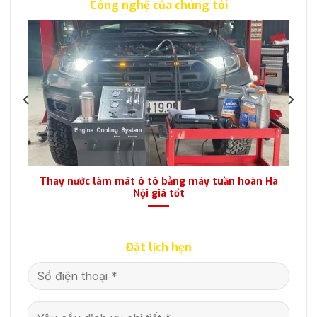
Công nghệ của chúng tôi
ái
Thay nước làm mát ô tô bằng máy tuần hoàn Hà
Nội giá tốt
Đặt lịch hẹn