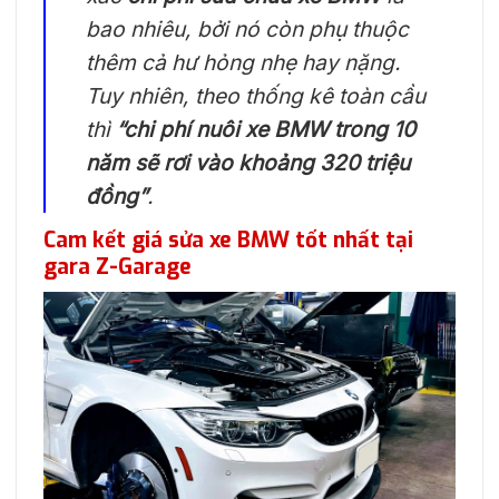
bao nhiêu, bởi nó còn phụ thuộc
thêm cả hư hỏng nhẹ hay nặng.
Tuy nhiên, theo thống kê toàn cầu
thì
“chi phí nuôi xe BMW trong 10
năm sẽ rơi vào khoảng 320 triệu
đồng”
.
Cam kết giá sửa xe BMW tốt nhất tại
gara Z-Garage