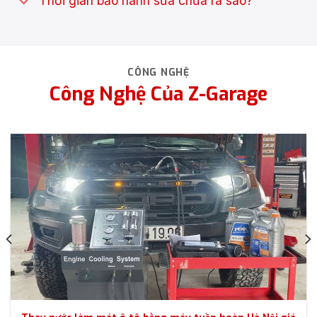
CÔNG NGHỆ
Công Nghệ Của Z-Garage
Thay nước làm mát ô tô bằng máy tuần hoàn Hà Nội giá
tốt