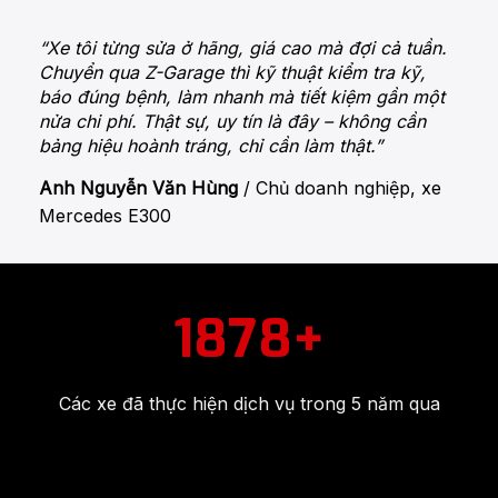
ật sự
“Xe tôi từng sửa ở hãng, giá cao mà đợi cả tuần.
“Tôi
ây.
Chuyển qua Z-Garage thì kỹ thuật kiểm tra kỹ,
bên 
mà
báo đúng bệnh, làm nhanh mà tiết kiệm gần một
nhàn
nhỏ.
nửa chi phí. Thật sự, uy tín là đây – không cần
thíc
bảng hiệu hoành tráng, chỉ cần làm thật.”
dưỡn
ng
Anh Nguyễn Văn Hùng
/
Chủ doanh nghiệp, xe
Chị 
Mercedes E300
Hươn
1878+
Các xe đã thực hiện dịch vụ trong 5 năm qua