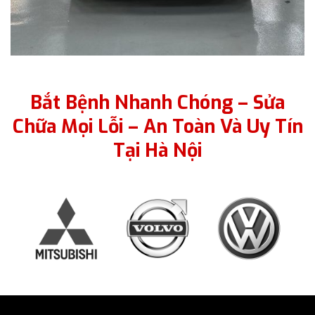
Bắt Bệnh Nhanh Chóng – Sửa
Chữa Mọi Lỗi – An Toàn Và Uy Tín
Tại Hà Nội
DỊCH VỤ HỖ TRỢ