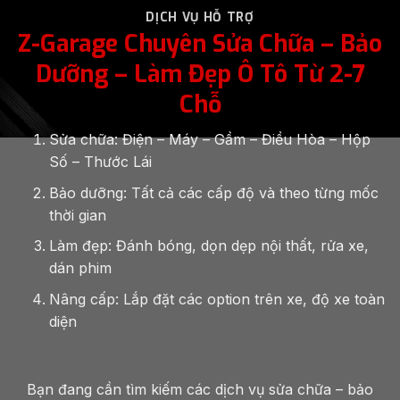
Z-Garage Chuyên Sửa Chữa – Bảo
Dưỡng – Làm Đẹp Ô Tô Từ 2-7
Chỗ
Sửa chữa: Điện – Máy – Gầm – Điều Hòa – Hộp
Số – Thước Lái
Bảo dưỡng: Tất cả các cấp độ và theo từng mốc
thời gian
Làm đẹp: Đánh bóng, dọn dẹp nội thất, rửa xe,
dán phim
Nâng cấp: Lắp đặt các option trên xe, độ xe toàn
diện
Bạn đang cần tìm kiếm các dịch vụ sửa chữa – bảo
dưỡng – chăm sóc – nâng cấp xe ô tô? Hãy tham khảo