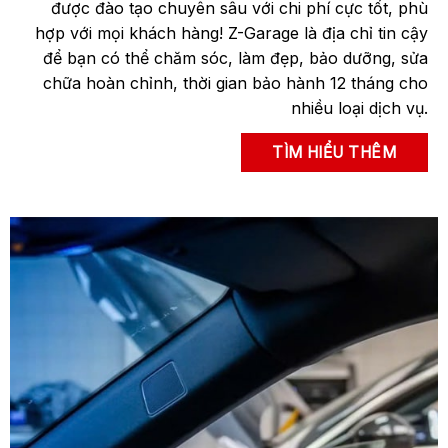
các tiêu chuẩn: tư vấn – đọc lỗi – báo giá
miễn phí
trước khi thực hiện dịch vụ. Sự trung thực và tận tâm
làm nên thương hiệu sống còn tại Z-Garage trong
suốt những năm qua, được khách hàng ủng hộ!
TÌM HIỂU THÊM