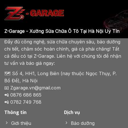
Z-Garage - Xưởng Sửa Chữa Ô Tô Tại Hà Nội Uy Tín
Đầy đủ công nghệ, sửa chữa chuyên sâu, bảo dưỡng
chi tiết, chăm sóc hoàn chỉnh, giá cả phải chăng! Tất
cả đều có tại Z-Garage. Liên hệ với chúng tôi để nhận
tư vấn và báo giá ngay:
🗺️ Số 4, HH1, Long Biên (nay thuộc Ngọc Thụy, P.
Bồ Đề), Hà Nội
📧 Zgarage.vn@gmail.com
📲 0876 686 865
📲 0782 749 768
Thông tin
Dịch vụ
Giới thiệu
Bảo dưỡng