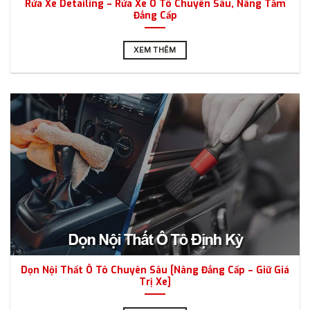
Rửa Xe Detailing – Rửa Xe Ô Tô Chuyên Sâu, Nâng Tầm
Đẳng Cấp
XEM THÊM
Dọn Nội Thất Ô Tô Chuyên Sâu [Nâng Đẳng Cấp – Giữ Giá
Trị Xe]