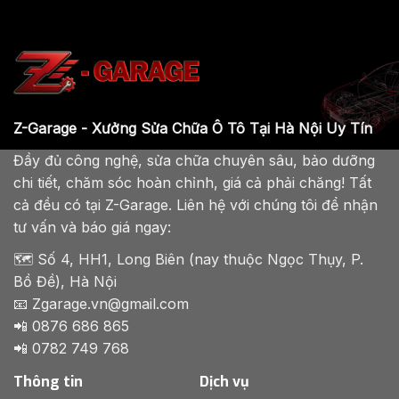
Z-Garage - Xưởng Sửa Chữa Ô Tô Tại Hà Nội Uy Tín
Đầy đủ công nghệ, sửa chữa chuyên sâu, bảo dưỡng
chi tiết, chăm sóc hoàn chỉnh, giá cả phải chăng! Tất
cả đều có tại Z-Garage. Liên hệ với chúng tôi để nhận
tư vấn và báo giá ngay:
🗺️ Số 4, HH1, Long Biên (nay thuộc Ngọc Thụy, P.
Bồ Đề), Hà Nội
📧 Zgarage.vn@gmail.com
📲 0876 686 865
📲 0782 749 768
Thông tin
Dịch vụ