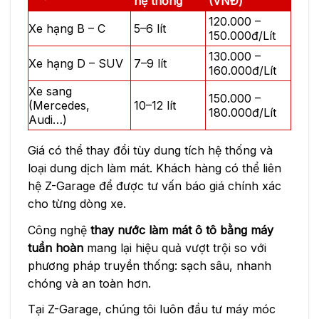
hệ thống
(VNĐ)
120.000 –
Xe hạng B – C
5–6 lít
150.000đ/Lít
130.000 –
Xe hạng D – SUV
7–9 lít
160.000đ/Lít
Xe sang
150.000 –
(Mercedes,
10–12 lít
180.000đ/Lít
Audi…)
Giá có thể thay đổi tùy dung tích hệ thống và
loại dung dịch làm mát. Khách hàng có thể liên
hệ Z-Garage để được tư vấn báo giá chính xác
cho từng dòng xe.
Công nghệ
thay nước làm mát ô tô bằng máy
tuần hoàn
mang lại hiệu quả vượt trội so với
phương pháp truyền thống: sạch sâu, nhanh
chóng và an toàn hơn.
Tại Z-Garage, chúng tôi luôn đầu tư máy móc