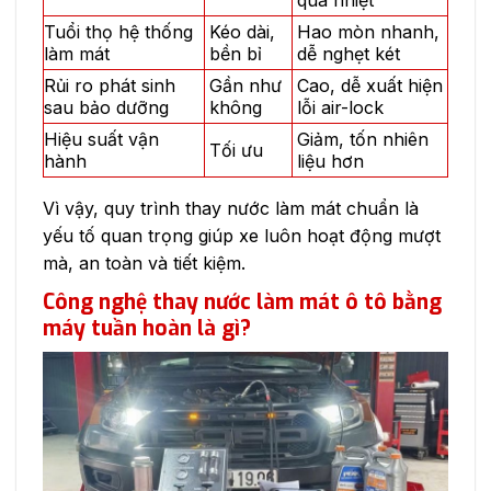
Tuổi thọ hệ thống
Kéo dài,
Hao mòn nhanh,
làm mát
bền bỉ
dễ nghẹt két
Rủi ro phát sinh
Gần như
Cao, dễ xuất hiện
sau bảo dưỡng
không
lỗi air-lock
Hiệu suất vận
Giảm, tốn nhiên
Tối ưu
hành
liệu hơn
Vì vậy, quy trình thay nước làm mát chuẩn là
yếu tố quan trọng giúp xe luôn hoạt động mượt
mà, an toàn và tiết kiệm.
Công nghệ thay nước làm mát ô tô bằng
máy tuần hoàn là gì?