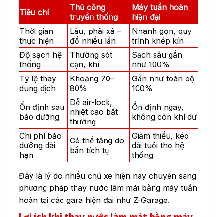
Thủ công
Máy tuần hoàn
Tiêu chí
truyền thống
hiện đại
Thời gian
Lâu, phải xả –
Nhanh gọn, quy
thực hiện
đổ nhiều lần
trình khép kín
Độ sạch hệ
Thường sót
Sạch sâu gần
thống
cặn, khí
như 100%
Tỷ lệ thay
Khoảng 70–
Gần như toàn bộ
dung dịch
80%
100%
Dễ air-lock,
Ổn định sau
Ổn định ngay,
nhiệt cao bất
bảo dưỡng
không còn khí dư
thường
Chi phí bảo
Giảm thiểu, kéo
Có thể tăng do
dưỡng dài
dài tuổi thọ hệ
bẩn tích tụ
hạn
thống
Đây là lý do nhiều chủ xe hiện nay chuyển sang
phương pháp thay nước làm mát bằng máy tuần
hoàn tại các gara hiện đại như Z-Garage.