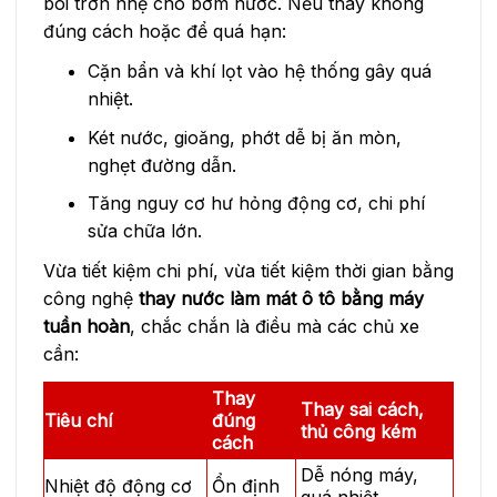
bôi trơn nhẹ cho bơm nước. Nếu thay không
đúng cách hoặc để quá hạn:
Cặn bẩn và khí lọt vào hệ thống gây quá
nhiệt.
Két nước, gioăng, phớt dễ bị ăn mòn,
nghẹt đường dẫn.
Tăng nguy cơ hư hỏng động cơ, chi phí
sửa chữa lớn.
Vừa tiết kiệm chi phí, vừa tiết kiệm thời gian bằng
công nghệ
thay nước làm mát ô tô bằng máy
tuần hoàn
, chắc chắn là điều mà các chủ xe
cần:
Thay
Thay sai cách,
Tiêu chí
đúng
thủ công kém
cách
Dễ nóng máy,
Nhiệt độ động cơ
Ổn định
quá nhiệt