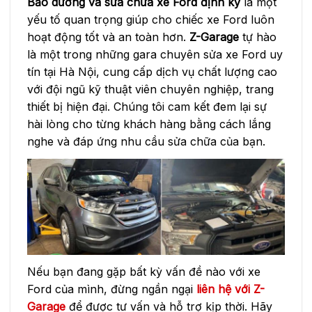
Bảo dưỡng và sửa chữa xe Ford định kỳ
là một
yếu tố quan trọng giúp cho chiếc xe Ford luôn
hoạt động tốt và an toàn hơn.
Z-Garage
tự hào
là một trong những gara chuyên sửa xe Ford uy
tín tại Hà Nội, cung cấp dịch vụ chất lượng cao
với đội ngũ kỹ thuật viên chuyên nghiệp, trang
thiết bị hiện đại. Chúng tôi cam kết đem lại sự
hài lòng cho từng khách hàng bằng cách lắng
nghe và đáp ứng nhu cầu sửa chữa của bạn.
Nếu bạn đang gặp bất kỳ vấn đề nào với xe
Ford của mình, đừng ngần ngại
liên hệ với Z-
Garage
để được tư vấn và hỗ trợ kịp thời. Hãy