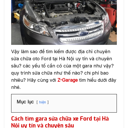
Vậy làm sao để tìm kiếm được địa chỉ chuyên
sửa chữa oto Ford tại Hà Nội uy tín và chuyên
sâu? các yếu tố cần có của một gara như vậy?
quy trình sửa chữa như thế nào? chi phí bao
nhiêu? Hãy cùng với
Z-Garage
tìm hiểu dưới đây
nhé.
Mục lục
hiện
Cách tìm gara sửa chữa xe Ford tại Hà
Nội
uy tín và chuyên sâu